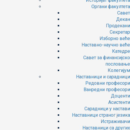
Историјат факултета
Органи факултета
Савет
Декан
Продекани
Секретар
Изборно веће
Наставно-научно веће
Катедре
Савет за финансијско
пословање
Колегијум
Наставници и сарадници
Редовни професори
Ванредни професори
Доценти
Асистенти
Сарадници у настави
Наставници страног језика
Истраживачи
Наставници са других