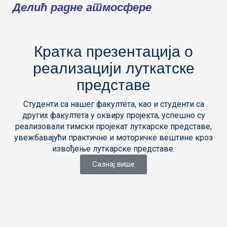
Делић радне атмосфере
Кратка презентација о
реализацији луткатске
представе
Студенти са нашег факултета, као и студенти са
других факултета у оквиру пројекта, успешно су
реализовали тимски пројекат луткарске представе,
увежбавајући практичне и моторичке вештине кроз
извођење луткарске представе.
Сазнај више