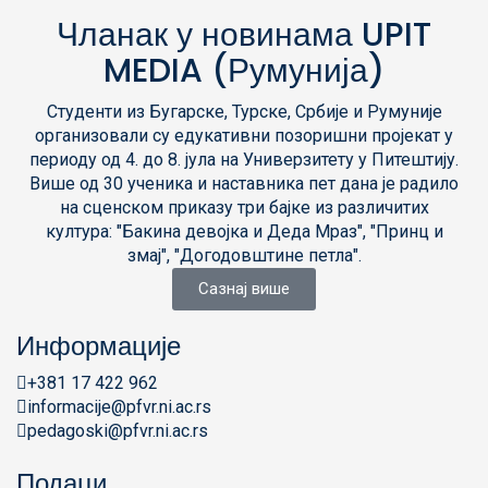
Чланак у новинама UPIT
MEDIA (Румунија)
Студенти из Бугарске, Турске, Србије и Румуније
организовали су едукативни позоришни пројекат у
периоду од 4. до 8. јула на Универзитету у Питештију.
Више од 30 ученика и наставника пет дана је радило
на сценском приказу три бајке из различитих
култура: "Бакина девојка и Деда Мраз", "Принц и
змај", "Догодовштине петла".
Сазнај више
Информације
+381 17 422 962
informacije@pfvr.ni.ac.rs
pedagoski@pfvr.ni.ac.rs
Подаци