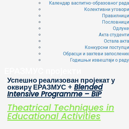
Календар васпитно-образовног рада
Колективни уговори
Правилници
Пословници
Одлуке
Акта студенти
Остала акта
Конкурсни поступци
Обрасци и захтеви запослених
Годишњи извештаји о раду
ЕРАЗМУС пројекти
Успешно реализован пројекат у
Почетна
>
ЕРАЗМУС пројекти
оквиру ЕРАЗМУС
+
Blended
Intensive Programme – BIP
Theatrical Techniques in
Educational Activities