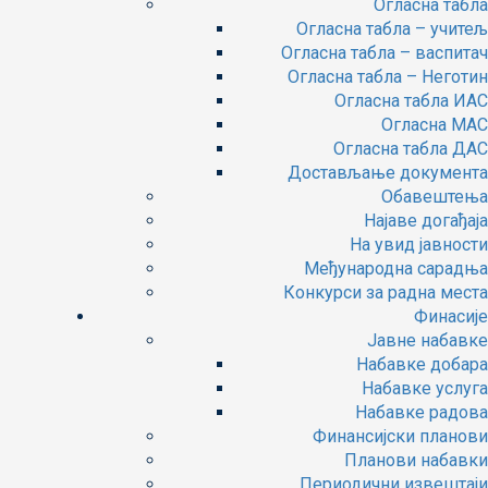
Огласна табла
Огласна табла – учитељ
Огласна табла – васпитач
Огласна табла – Неготин
Огласна табла ИАС
Огласна МАС
Огласна табла ДАС
Достављање документа
Обавештења
Најаве догађаја
На увид јавности
Међународна сарадња
Конкурси за радна места
Финасије
Јавне набавке
Набавке добара
Набавке услуга
Набавке радова
Финансијски планови
Планови набавки
Периодични извештаји