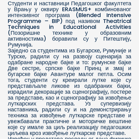
Студенти и наставници Педагошког факултета
у Врању у оквиру ERASMUS+ комбинованог
интензивног програма (Blended Intensive
Programme – BIP) под називом Theatrical
Techniques in Educational Activities
(Позоришне технике у образовним
активностима) боравили су у Питештију,
Румунија.
Заједно са студентима из Бугарске, Румуније и
Турске, радили су на развоју сценарија за
одабране народне бајке и то: румунске бајке
Две сестре, српске бајке Принц и змај и
бугарске бајке Авантуре малог петла. Осим
тога, студенти су креирали лутке које су
представљале ликове из одабраних бајки,
израдили декорације за сценографију, постере
за представе, као и сценографију за извођење
луткарских представа. Уз супервизију
наставника, радили су и на демонстрирању
техника за извођење луткарске представе и
увежбавали практичне и моторичке вештине
које су имале за циљ реализацију педагошких
циљева кроз извођење луткарске представе.
Извођењу представа последњег дана физичке