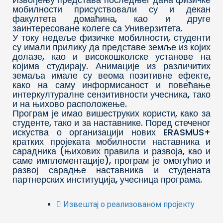
мобилности присуствовали су и декан
факултета домаћина, као и друге
заинтересоване колеге са Универзитета.
У току недеље физичке мобилности, студенти
су имали прилику да представе земље из којих
долазе, као и високошколске установе на
којима студирају. Анимације из различитих
земаља имале су веома позитивне ефекте,
како на саму информисаност и повећање
интеркултуралне сензитивности учесника, тако
и на њихово расположење.
Програм је имао вишеструких користи, како за
студенте, тако и за наставнике. Поред стеченог
искуства о организацији нових ERASMUS+
кратких пројеката мобилности наставника и
сарадника (њихових правила и развоја, као и
саме имплементације), програм је омогућио и
развој сарадње наставника и студената
партнерских институција, учесница програма.
Извештај о реализованом пројекту