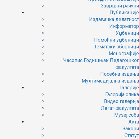
Завршни рачуни
Публикације
Издавачка делатност
Информатор
Уџбеници
Помоћни уџбеници
Тематски зборници
Монографије
Часопис Годишњак Педагошког
факултета
Посебна издања
Мултимедијална издања
Галерије
Галерија слика
Видео галерија
Легат факултета
Музеј соба
Акта
Закони
Статут