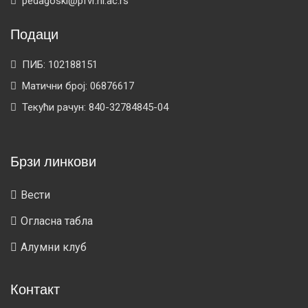
pedagoski@pfvr.ni.ac.rs
Подаци
ПИБ: 102188151
Матични број: 06876617
Текући рачун: 840-32784845-04
Брзи линкови
Вести
Огласна табла
Алумни клуб
Контакт