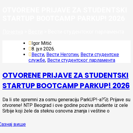
OTVORENE PRIJAVE ZA STUDENTSKI
STARTUP BOOTCAMP PARKUP! 2026
Почетна
>
Вести
>
Вести студентског парламента
Igor Mitić
8. јул 2026.
Вести
,
Вести Неготин
,
Вести студентске
службе
,
Вести студентског парламента
OTVORENE PRIJAVE ZA STUDENTSKI
STARTUP BOOTCAMP PARKUP! 2026
Da li ste spremni za osmu generaciju ParkUP!-a?🚀 Prijave su
otvorene! NTP Beograd i ove godine poziva studente iz cele
Srbije koji žele da steknu osnovna znanja i veštine o