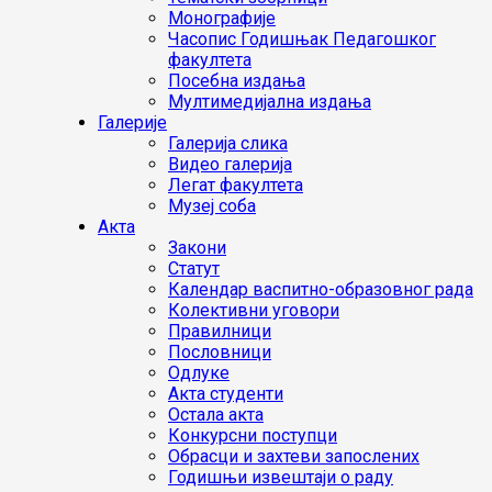
Монографије
Часопис Годишњак Педагошког
факултета
Посебна издања
Мултимедијална издања
Галерије
Галерија слика
Видео галерија
Легат факултета
Музеј соба
Акта
Закони
Статут
Календар васпитно-образовног рада
Колективни уговори
Правилници
Пословници
Одлуке
Акта студенти
Остала акта
Конкурсни поступци
Обрасци и захтеви запослених
Годишњи извештаји о раду