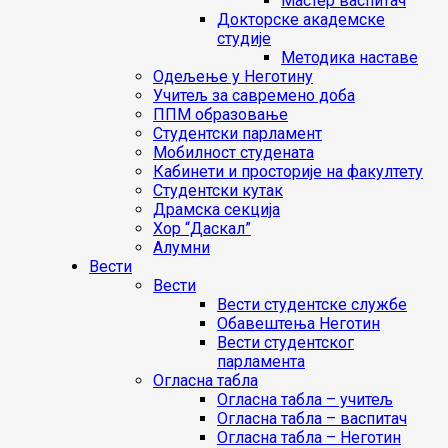
Мастер васпитач
Докторске академске
студије
Методика наставе
Одељење у Неготину
Учитељ за савремено доба
ППМ образовање
Студентски парламент
Мобилност студената
Кабинети и просторије на факултету
Студентски кутак
Драмска секција
Хор “Даскал”
Алумни
Вести
Вести
Вести студентске службе
Oбавештења Неготин
Вести студентског
парламента
Огласна табла
Огласна табла – учитељ
Огласна табла – васпитач
Огласна табла – Неготин