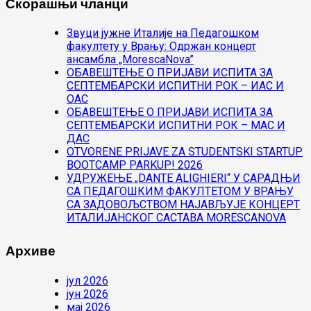
Скорашњи чланци
Звуци јужне Италије на Педагошком
факултету у Врању: Одржан концерт
ансамбла „MorescaNova”
ОБАВЕШТЕЊЕ О ПРИЈАВИ ИСПИТА ЗА
СЕПТЕМБАРСКИ ИСПИТНИ РОК – ИАС И
ОАС
ОБАВЕШТЕЊЕ О ПРИЈАВИ ИСПИТА ЗА
СЕПТЕМБАРСКИ ИСПИТНИ РОК – МАС И
ДАС
OTVORENE PRIJAVE ZA STUDENTSKI STARTUP
BOOTCAMP PARKUP! 2026
УДРУЖЕЊЕ „DANTE ALIGHIERI“ У САРАДЊИ
СА ПЕДАГОШКИМ ФАКУЛТЕТОМ У ВРАЊУ
СА ЗАДОВОЉСТВОМ НАЈАВЉУЈЕ КОНЦЕРТ
ИТАЛИЈАНСКОГ САСТАВА MORESCANOVA
Архиве
јул 2026
јун 2026
мај 2026