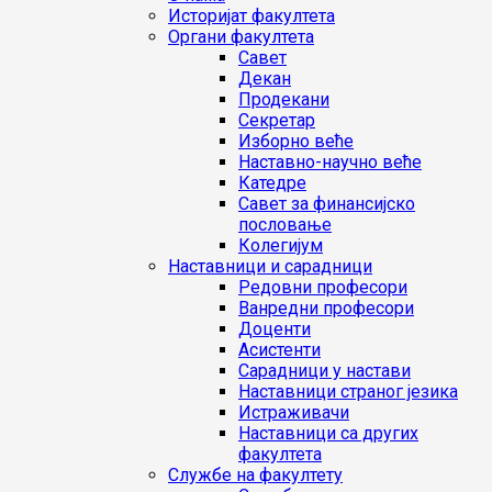
Историјат факултета
Органи факултета
Савет
Декан
Продекани
Секретар
Изборно веће
Наставно-научно веће
Катедре
Савет за финансијско
пословање
Колегијум
Наставници и сарадници
Редовни професори
Ванредни професори
Доценти
Асистенти
Сарадници у настави
Наставници страног језика
Истраживачи
Наставници са других
факултета
Службе на факултету