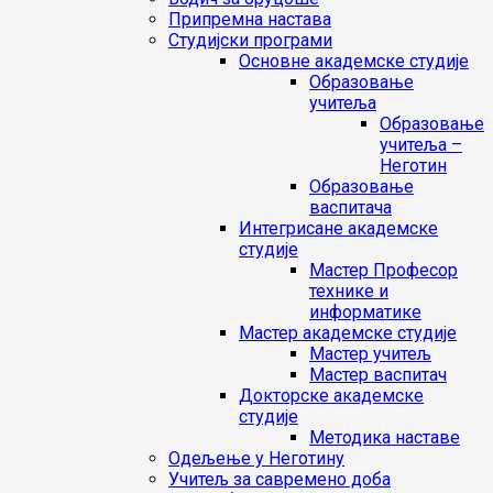
Припремна настава
Студијски програми
Основне академске студије
Образовање
учитеља
Образовање
учитеља –
Неготин
Образовање
васпитача
Интегрисане академске
студије
Мастер Професор
технике и
информатике
Мастер академске студије
Мастер учитељ
Мастер васпитач
Докторске академске
студије
Методика наставе
Одељење у Неготину
Учитељ за савремено доба