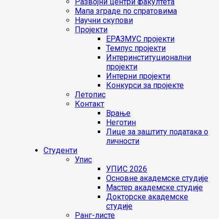
Развојни центри факултета
Мапа зграде по спратовима
Научни скупови
Пројекти
ЕРАЗМУС пројекти
Темпус пројекти
Интеринституционални
пројекти
Интерни пројекти
Конкурси за пројекте
Летопис
Контакт
Врање
Неготин
Лице за заштиту података о
личности
Студенти
Упис
УПИС 2026
Основне академске студије
Мастер академске студије
Докторске академске
студије
Ранг-листе