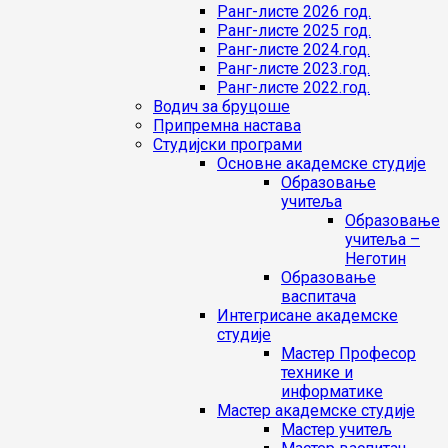
Ранг-листе 2026 год.
Ранг-листе 2025 год.
Ранг-листе 2024.год.
Ранг-листе 2023.год.
Ранг-листе 2022.год.
Водич за бруцоше
Припремна настава
Студијски програми
Основне академске студије
Образовање
учитеља
Образовање
учитеља –
Неготин
Образовање
васпитача
Интегрисане академске
студије
Мастер Професор
технике и
информатике
Мастер академске студије
Мастер учитељ