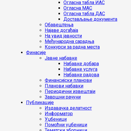
Огласна табла ИАС
Огласна МАС
Огласна табла ДАС
Достављање документа
Обавештења
Најаве догађаја
На увид јавности
Међународна сарадња
Конкурси за радна места
Финасије
Јавне набавке
Набавке добара
Набавке услуга
Набавке радова
Финансијски планови
Планови набавки
Периодични извештаји
Завршни рачуни
Публикације
Издавачка делатност
Информатор
Уџбеници
Помоћни уџбеници
Тематски зборници