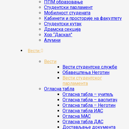
ППМ образовање
Студентски парламент
Мобилност студената
Кабинети и просторије на факултету
Студентски кутак
Драмска секција
Хор “Даскал”
Алумни
Вести
Вести
Вести студентске службе
Oбавештења Неготин
Вести студентског
парламента
Огласна табла
Огласна табла – учитељ
Огласна табла – васпитач
Огласна табла – Неготин
Огласна табла ИАС
Огласна МАС
Огласна табла ДАС
Достављање документа