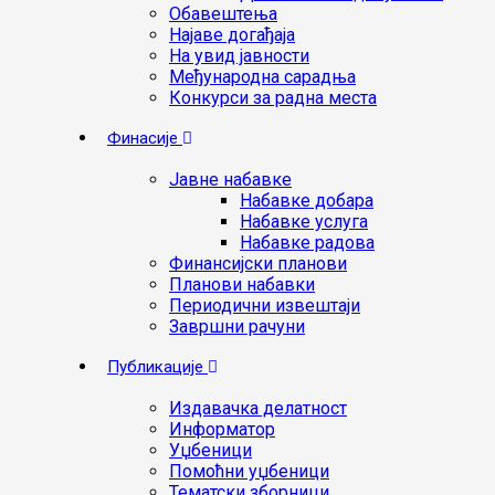
Обавештења
Најаве догађаја
На увид јавности
Међународна сарадња
Конкурси за радна места
Финасије
Јавне набавке
Набавке добара
Набавке услуга
Набавке радова
Финансијски планови
Планови набавки
Периодични извештаји
Завршни рачуни
Публикације
Издавачка делатност
Информатор
Уџбеници
Помоћни уџбеници
Тематски зборници