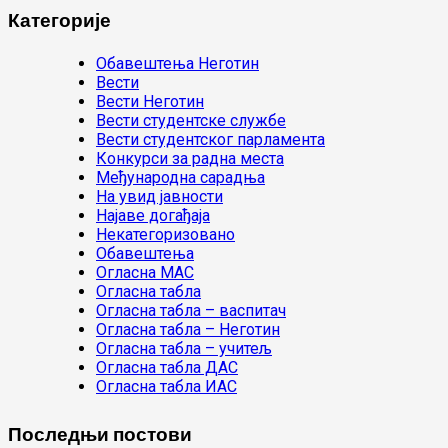
Категорије
Oбавештења Неготин
Вести
Вести Неготин
Вести студентске службе
Вести студентског парламента
Конкурси за радна места
Међународна сарадња
На увид јавности
Најаве догађаја
Некатегоризовано
Обавештења
Огласна МАС
Огласна табла
Огласна табла – васпитач
Огласна табла – Неготин
Огласна табла – учитељ
Огласна табла ДАС
Огласна табла ИАС
Последњи постови