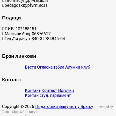
informacije@pfvr.ni.ac.rs
pedagoski@pfvr.ni.ac.rs
Подаци
ПИБ: 102188151
Матични број: 06876617
Текући рачун: 840-32784845-04
Брзи линкови
Вести
Огласна табла
Алумни клуб
Контакт
Контакт
Контакт Неготин
Контак студ. парламент
Copyright © 2026
Педагошки факултет у Врању
.
Powered by
Tekstil Shop
&
Zoo Berza