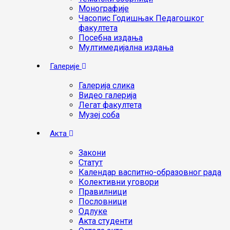
Монографије
Часопис Годишњак Педагошког
факултета
Посебна издања
Мултимедијална издања
Галерије
Галерија слика
Видео галерија
Легат факултета
Музеј соба
Акта
Закони
Статут
Календар васпитно-образовног рада
Колективни уговори
Правилници
Пословници
Одлуке
Акта студенти