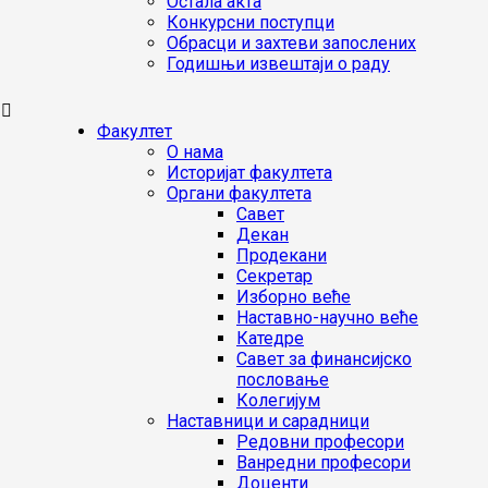
Остала акта
Конкурсни поступци
Обрасци и захтеви запослених
Годишњи извештаји о раду
Факултет
О нама
Историјат факултета
Органи факултета
Савет
Декан
Продекани
Секретар
Изборно веће
Наставно-научно веће
Катедре
Савет за финансијско
пословање
Колегијум
Наставници и сарадници
Редовни професори
Ванредни професори
Доценти