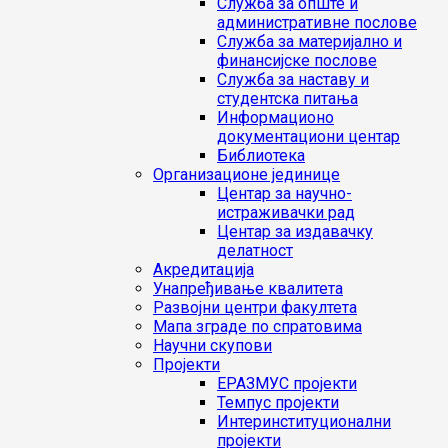
Служба за опште и
административне послове
Служба за материјално и
финансијске послове
Служба за наставу и
студентска питања
Информационо
документациони центар
Библиотека
Организационе јединице
Центар за научно-
истраживачки рад
Центар за издавачку
делатност
Акредитација
Унапређивање квалитета
Развојни центри факултета
Мапа зграде по спратовима
Научни скупови
Пројекти
ЕРАЗМУС пројекти
Темпус пројекти
Интеринституционални
пројекти