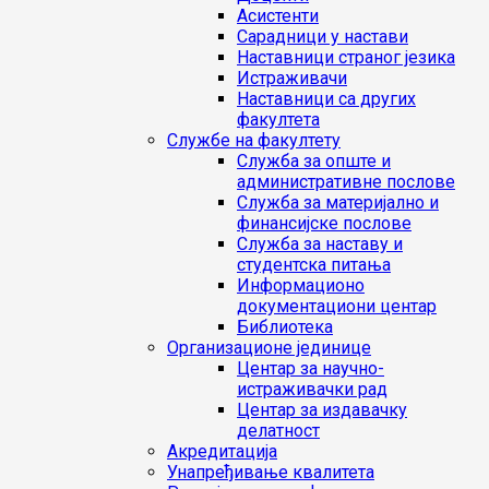
Асистенти
Сарадници у настави
Наставници страног језика
Истраживачи
Наставници са других
факултета
Службе на факултету
Служба за опште и
административне послове
Служба за материјално и
финансијске послове
Служба за наставу и
студентска питања
Информационо
документациони центар
Библиотека
Организационе јединице
Центар за научно-
истраживачки рад
Центар за издавачку
делатност
Акредитација
Унапређивање квалитета