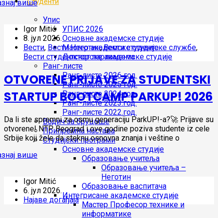
Студенти
Упис
УПИС 2026
Igor Mitić
Основне академске студије
8. јул 2026.
Мастер академске студије
Вести
,
Вести Неготин
,
Вести студентске службе
,
Докторске академске студије
Вести студентског парламента
Ранг-листе
Ранг-листе 2026 год.
OTVORENE PRIJAVE ZA STUDENTSKI
Ранг-листе 2025 год.
STARTUP BOOTCAMP PARKUP! 2026
Ранг-листе 2024.год.
Ранг-листе 2023.год.
Ранг-листе 2022.год.
Da li ste spremni za osmu generaciju ParkUP!-a?🚀 Prijave su
Водич за бруцоше
otvorene! NTP Beograd i ove godine poziva studente iz cele
Припремна настава
Srbije koji žele da steknu osnovna znanja i veštine o
Студијски програми
Основне академске студије
Образовање учитеља
Образовање учитеља –
Неготин
Igor Mitić
Образовање васпитача
6. јул 2026.
Интегрисане академске студије
Најаве догађаја
Мастер Професор технике и
информатике