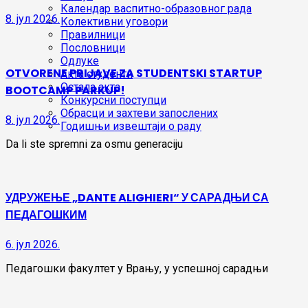
Календар васпитно-образовног рада
8. јул 2026.
Колективни уговори
Правилници
Пословници
Одлуке
OTVORENE PRIJAVE ZA STUDENTSKI STARTUP
Акта студенти
Остала акта
BOOTCAMP PARKUP!
Конкурсни поступци
Обрасци и захтеви запослених
8. јул 2026.
Годишњи извештаји о раду
Da li ste spremni za osmu generaciju
УДРУЖЕЊЕ „DANTE ALIGHIERI“ У САРАДЊИ СА
ПЕДАГОШКИМ
6. јул 2026.
Педагошки факултет у Врању, у успешној сарадњи