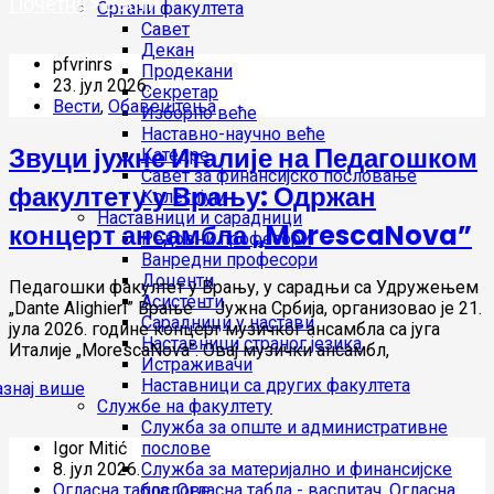
Почетна
>
Вести
Органи факултета
Вести
Савет
Декан
pfvrinrs
Продекани
23. јул 2026.
Секретар
Вести
,
Обавештења
Изборно веће
Наставно-научно веће
Звуци јужне Италије на Педагошком
Катедре
Савет за финансијско пословање
факултету у Врању: Одржан
Колегијум
Наставници и сарадници
концерт ансамбла „MorescaNova”
Редовни професори
Ванредни професори
Доценти
Педагошки факултет у Врању, у сарадњи са Удружењем
Асистенти
„Dante Alighieri” Врање — Јужна Србија, организовао је 21.
Сарадници у настави
јула 2026. године концерт музичког ансамбла са југа
Наставници страног језика
Италије „MorescaNova”. Овај музички ансамбл,
Истраживачи
Наставници са других факултета
Службе на факултету
Служба за опште и административне
Igor Mitić
послове
8. јул 2026.
Служба за материјално и финансијске
Огласна табла
,
Огласна табла - васпитач
,
Огласна
послове