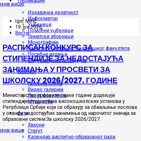
Публикације
Издавачка делатност
Информатор
Igor Mitić
Уџбеници
19. јун 2026.
Помоћни уџбеници
Вести
Тематски зборници
Монографије
РАСПИСАН КОНКУРС ЗА
Часопис Годишњак Педагошког факултета
Посебна издања
СТИПЕНДИЈЕ ЗА НЕДОСТАЈУЋА
Мултимедијална издања
ЗАНИМАЊА У ПРОСВЕТИ ЗА
Галерије
ШКОЛСКУ 2026/2027. ГОДИНЕ
Галерија слика
Видео галерија
Министарство просвете сваке године додељује
Легат факултета
стипендије студентима високошколских установа у
Музеј соба
Републици Србији који се образују за обављање послова
Акта
у оквиру недостајућих занимања од нарочитог значаја за
образовни систем.За школску 2026/2027.
Закони
Статут
Календар васпитно-образовног рада