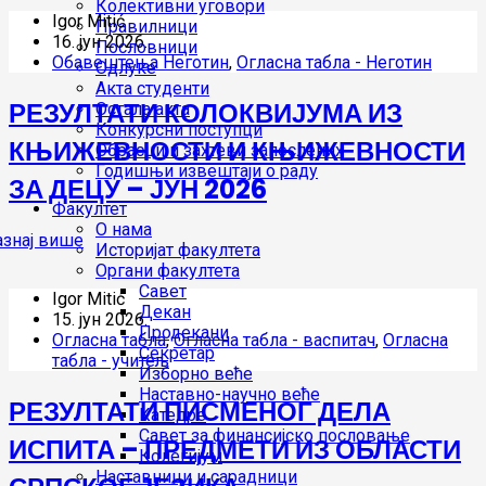
Колективни уговори
Igor Mitić
Правилници
16. јун 2026.
Пословници
Oбавештења Неготин
,
Огласна табла - Неготин
Одлуке
Акта студенти
РЕЗУЛТАТИ КОЛОКВИЈУМА ИЗ
Остала акта
Конкурсни поступци
КЊИЖЕВНОСТИ И КЊИЖЕВНОСТИ
Обрасци и захтеви запослених
Годишњи извештаји о раду
ЗА ДЕЦУ – ЈУН 2026
Факултет
О нама
Историјат факултета
Органи факултета
Савет
Igor Mitić
Декан
15. јун 2026.
Продекани
Огласна табла
,
Огласна табла - васпитач
,
Огласна
Секретар
табла - учитељ
Изборно веће
Наставно-научно веће
РЕЗУЛТАТИ ПИСМЕНОГ ДЕЛА
Катедре
Савет за финансијско пословање
ИСПИТА – ПРЕДМЕТИ ИЗ ОБЛАСТИ
Колегијум
Наставници и сарадници