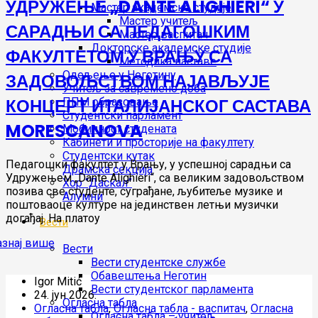
УДРУЖЕЊЕ „DANTE ALIGHIERI“ У
Мастер академске студије
Мастер учитељ
САРАДЊИ СА ПЕДАГОШКИМ
Мастер васпитач
Докторске академске студије
ФАКУЛТЕТОМ У ВРАЊУ СА
Методика наставе
Одељење у Неготину
ЗАДОВОЉСТВОМ НАЈАВЉУЈЕ
Учитељ за савремено доба
КОНЦЕРТ ИТАЛИЈАНСКОГ САСТАВА
ППМ образовање
Студентски парламент
MORESCANOVA
Мобилност студената
Кабинети и просторије на факултету
Студентски кутак
Педагошки факултет у Врању, у успешној сарадњи са
Драмска секција
Удружењем „Dante Alighieri“, са великим задовољством
Хор “Даскал”
позива све студенте, суграђане, љубитеље музике и
Алумни
поштоваоце културе на јединствен летњи музички
догађај. На платоу
Вести
Вести
Вести студентске службе
Oбавештења Неготин
Igor Mitić
Вести студентског парламента
24. јун 2026.
Огласна табла
Огласна табла
,
Огласна табла - васпитач
,
Огласна
Огласна табла – учитељ