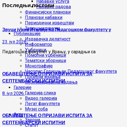
Набавке услуга
Последњи постови
Набавке радова
Финансијски планови
Планови набавки
Периодични извештаји
Завршни рачуни
Звуци јужне Италије на Педагошком факултету у
Публикације
Издавачка делатност
23. јул 2026.
Информатор
Уџбеници
Педагошки факултет у Врању, у сарадњи са
Помоћни уџбеници
Тематски зборници
Монографије
Часопис Годишњак Педагошког факултета
ОБАВЕШТЕЊЕ О ПРИЈАВИ ИСПИТА ЗА
Посебна издања
СЕПТЕМБАРСКИ ИСПИТНИ
Мултимедијална издања
Галерије
Галерија слика
8. јул 2026.
Видео галерија
Легат факултета
Музеј соба
Акта
ОБАВЕШТЕЊЕ О ПРИЈАВИ ИСПИТА ЗА
Закони
СЕПТЕМБАРСКИ ИСПИТНИ
Статут