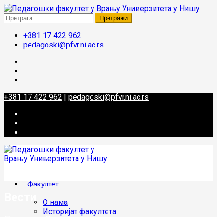
Претрага
за:
+381 17 422 962
pedagoski@pfvr.ni.ac.rs
+381 17 422 962
|
pedagoski@pfvr.ni.ac.rs
Факултет
Вести
О нама
Историјат факултета