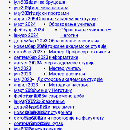
јул 2024
Водич за бруцоше
јун 2024
Припремна настава
мај 2024
Студијски програми
април 2024
Основне академске студије
март 2024
Образовање учитеља
фебруар 2024
Образовање учитеља –
јануар 2024
Неготин
децембар 2023
Образовање васпитача
новембар 2023
Интегрисане академске студије
октобар 2023
Мастер Професор технике и
септембар 2023
информатике
август 2023
Мастер академске студије
јул 2023
Мастер учитељ
јун 2023
Мастер васпитач
мај 2023
Докторске академске студије
април 2023
Методика наставе
март 2023
Одељење у Неготину
фебруар 2023
Учитељ за савремено доба
јануар 2023
ППМ образовање
децембар 2022
Студентски парламент
новембар 2022
Мобилност студената
октобар 2022
Кабинети и просторије на факултету
септембар 2022
Студентски кутак
јун 2022
Драмска секција