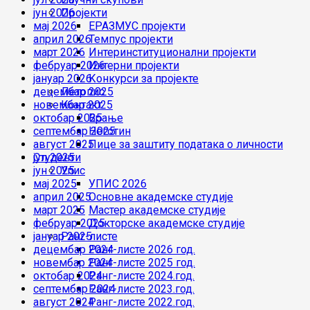
јун 2026
Пројекти
мај 2026
ЕРАЗМУС пројекти
април 2026
Темпус пројекти
март 2026
Интеринституционални пројекти
фебруар 2026
Интерни пројекти
јануар 2026
Конкурси за пројекте
децембар 2025
Летопис
новембар 2025
Контакт
октобар 2025
Врање
септембар 2025
Неготин
август 2025
Лице за заштиту података о личности
јул 2025
Студенти
јун 2025
Упис
мај 2025
УПИС 2026
април 2025
Основне академске студије
март 2025
Мастер академске студије
фебруар 2025
Докторске академске студије
јануар 2025
Ранг-листе
децембар 2024
Ранг-листе 2026 год.
новембар 2024
Ранг-листе 2025 год.
октобар 2024
Ранг-листе 2024.год.
септембар 2024
Ранг-листе 2023.год.
август 2024
Ранг-листе 2022.год.