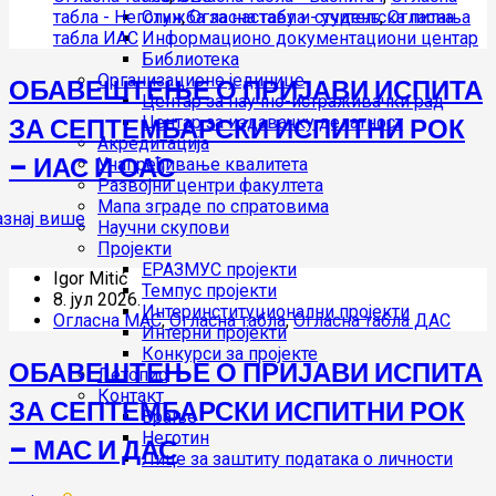
табла - Неготин
,
Огласна табла - учитељ
,
Огласна
Служба за наставу и студентска питања
табла ИАС
Информационо документациони центар
Библиотека
Организационе јединице
ОБАВЕШТЕЊЕ О ПРИЈАВИ ИСПИТА
Центар за научно-истраживачки рад
ЗА СЕПТЕМБАРСКИ ИСПИТНИ РОК
Центар за издавачку делатност
Акредитација
– ИАС И ОАС
Унапређивање квалитета
Развојни центри факултета
Мапа зграде по спратовима
Научни скупови
Пројекти
ЕРАЗМУС пројекти
Igor Mitić
Темпус пројекти
8. јул 2026.
Интеринституционални пројекти
Огласна МАС
,
Огласна табла
,
Огласна табла ДАС
Интерни пројекти
Конкурси за пројекте
ОБАВЕШТЕЊЕ О ПРИЈАВИ ИСПИТА
Летопис
Контакт
ЗА СЕПТЕМБАРСКИ ИСПИТНИ РОК
Врање
Неготин
– МАС И ДАС
Лице за заштиту података о личности