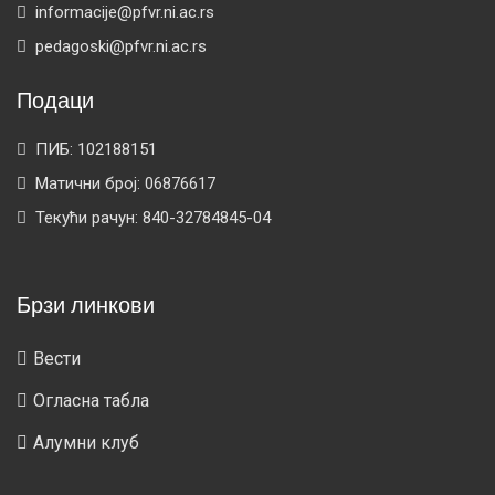
informacije@pfvr.ni.ac.rs
pedagoski@pfvr.ni.ac.rs
Подаци
ПИБ: 102188151
Матични број: 06876617
Текући рачун: 840-32784845-04
Брзи линкови
Вести
Огласна табла
Алумни клуб