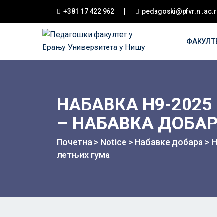
|
+381 17 422 962
pedagoski@pfvr.ni.ac.r
ФАКУЛТ
НАБАВКА Н9-2025
– НАБАВКА ДОБАР
Почетна
>
Notice
>
Набавке добара
>
Н
летњих гума