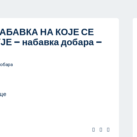
АБАВКА НА КОЈЕ СЕ
Е – набавка добара –
Добара
ице