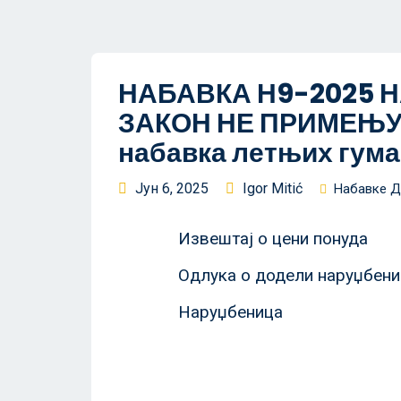
НАБАВКА Н9-2025 Н
ЗАКОН НЕ ПРИМЕЊУЈ
набавка летњих гума
Јун 6, 2025
Igor Mitić
Набавке 
Извештај о цени понуда
Одлука о додели наруџбен
Наруџбеница