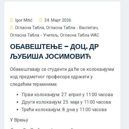
Igor Mitić
24. Март 2026.
Огласна Табла
,
Огласна Табла - Васпитач
,
Огласна Табла - Учитељ
,
Огласна Табла ИАС
ОБАВЕШТЕЊЕ – ДОЦ. ДР
ЉУБИША ЈОСИМОВИЋ
Обавештавају се студенти да ће се колоквијуми
код предметног професора одржати у
следећим терминима:
Први колоквијум: 27. април у 11:00 часова
Други колоквијум: 25. маја у 11:00 часова
Трећи колоквијум: 8. јуна у 11:00 часова
У Врању