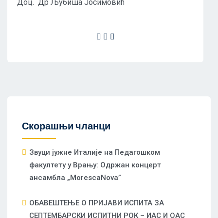
Доц. Др Љубиша Јосимовић
Скорашњи чланци
Звуци јужне Италије на Педагошком
факултету у Врању: Одржан концерт
ансамбла „MorescaNova”
ОБАВЕШТЕЊЕ О ПРИЈАВИ ИСПИТА ЗА
СЕПТЕМБАРСКИ ИСПИТНИ РОК – ИАС И ОАС