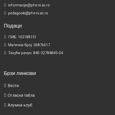
informacije@pfvr.ni.ac.rs
pedagoski@pfvr.ni.ac.rs
Подаци
ПИБ: 102188151
Матични број: 06876617
Текући рачун: 840-32784845-04
Брзи линкови
Вести
Огласна табла
Алумни клуб