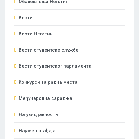
Oбавештења Неготин
Вести
Вести Неготин
Вести студентске службе
Вести студентског парламента
Конкурси за радна места
Међународна сарадња
На увид јавности
Најаве догађаја