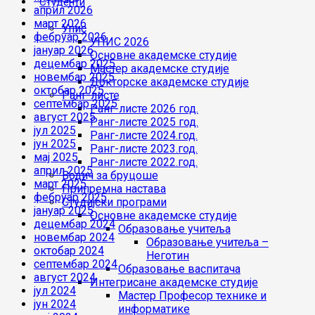
Студенти
април 2026
март 2026
Упис
фебруар 2026
УПИС 2026
јануар 2026
Основне академске студије
децембар 2025
Мастер академске студије
новембар 2025
Докторске академске студије
октобар 2025
Ранг-листе
септембар 2025
Ранг-листе 2026 год.
август 2025
Ранг-листе 2025 год.
јул 2025
Ранг-листе 2024.год.
јун 2025
Ранг-листе 2023.год.
мај 2025
Ранг-листе 2022.год.
април 2025
Водич за бруцоше
март 2025
Припремна настава
фебруар 2025
Студијски програми
јануар 2025
Основне академске студије
децембар 2024
Образовање учитеља
новембар 2024
Образовање учитеља –
октобар 2024
Неготин
септембар 2024
Образовање васпитача
август 2024
Интегрисане академске студије
јул 2024
Мастер Професор технике и
јун 2024
информатике