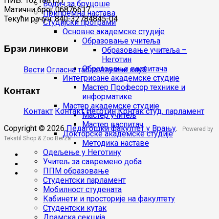
ПИБ: 102188151
Водич за бруцоше
Матични број: 06876617
Припремна настава
Текући рачун: 840-32784845-04
Студијски програми
Основне академске студије
Образовање учитеља
Брзи линкови
Образовање учитеља –
Неготин
Образовање васпитача
Вести
Огласна табла
Алумни клуб
Интегрисане академске студије
Мастер Професор технике и
Контакт
информатике
Мастер академске студије
Контакт
Контакт Неготин
Контак студ. парламент
Мастер учитељ
Мастер васпитач
Copyright © 2026
Педагошки факултет у Врању
.
Powered by
Докторске академске студије
Tekstil Shop
&
Zoo Berza
Методика наставе
Одељење у Неготину
Учитељ за савремено доба
ППМ образовање
Студентски парламент
Мобилност студената
Кабинети и просторије на факултету
Студентски кутак
Драмска секција