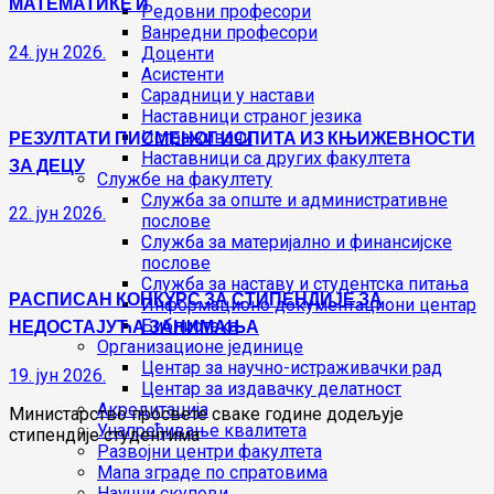
МАТЕМАТИКЕ И
Редовни професори
Ванредни професори
24. јун 2026.
Доценти
Асистенти
Сарадници у настави
Наставници страног језика
РЕЗУЛТАТИ ПИСМЕНОГ ИСПИТА ИЗ КЊИЖЕВНОСТИ
Истраживачи
Наставници са других факултета
ЗА ДЕЦУ
Службе на факултету
Служба за опште и административне
22. јун 2026.
послове
Служба за материјално и финансијске
послове
Служба за наставу и студентска питања
РАСПИСАН КОНКУРС ЗА СТИПЕНДИЈЕ ЗА
Информационо документациони центар
НЕДОСТАЈУЋА ЗАНИМАЊА
Библиотека
Организационе јединице
Центар за научно-истраживачки рад
19. јун 2026.
Центар за издавачку делатност
Акредитација
Министарство просвете сваке године додељује
Унапређивање квалитета
стипендије студентима
Развојни центри факултета
Мапа зграде по спратовима
Научни скупови