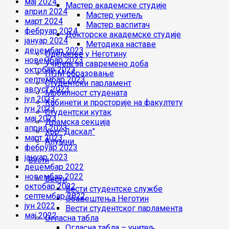
мај 2024
Мастер академске студије
април 2024
Мастер учитељ
март 2024
Мастер васпитач
фебруар 2024
Докторске академске студије
јануар 2024
Методика наставе
децембар 2023
Одељење у Неготину
новембар 2023
Учитељ за савремено доба
октобар 2023
ППМ образовање
септембар 2023
Студентски парламент
август 2023
Мобилност студената
јул 2023
Кабинети и просторије на факултету
јун 2023
Студентски кутак
мај 2023
Драмска секција
април 2023
Хор “Даскал”
март 2023
Алумни
фебруар 2023
јануар 2023
Вести
децембар 2022
новембар 2022
Вести
октобар 2022
Вести студентске службе
септембар 2022
Oбавештења Неготин
јун 2022
Вести студентског парламента
мај 2022
Огласна табла
Огласна табла – учитељ