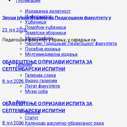
Публикације
Издавачка делатност
Информатор
Звуци јужне Италије на Педагошком факултету у
Уџбеници
Помоћни уџбеници
23. јул 2026.
Тематски зборници
Монографије
Педагошки факултет у Врању, у сарадњи са
Часопис Годишњак Педагошког факултета
Посебна издања
Мултимедијална издања
ОБАВЕШТЕЊЕ О ПРИЈАВИ ИСПИТА ЗА
Галерије
СЕПТЕМБАРСКИ ИСПИТНИ
Галерија слика
Видео галерија
8. јул 2026.
Легат факултета
Музеј соба
Акта
ОБАВЕШТЕЊЕ О ПРИЈАВИ ИСПИТА ЗА
СЕПТЕМБАРСКИ ИСПИТНИ
Закони
Статут
8. јул 2026.
Календар васпитно-образовног рада