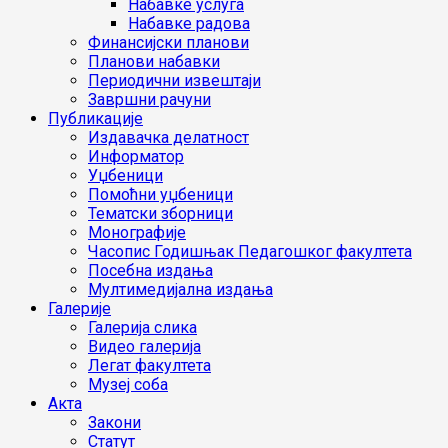
Набавке услуга
Набавке радова
Финансијски планови
Планови набавки
Периодични извештаји
Завршни рачуни
Публикације
Издавачка делатност
Информатор
Уџбеници
Помоћни уџбеници
Тематски зборници
Монографије
Часопис Годишњак Педагошког факултета
Посебна издања
Мултимедијална издања
Галерије
Галерија слика
Видео галерија
Легат факултета
Музеј соба
Акта
Закони
Статут