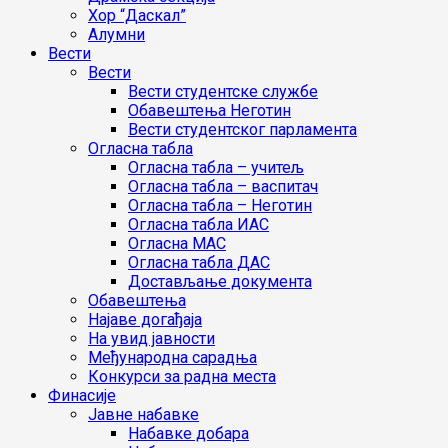
Хор “Даскал”
Алумни
Вести
Вести
Вести студентске службе
Oбавештења Неготин
Вести студентског парламента
Огласна табла
Огласна табла – учитељ
Огласна табла – васпитач
Огласна табла – Неготин
Огласна табла ИАС
Огласна МАС
Огласна табла ДАС
Достављање документа
Обавештења
Најаве догађаја
На увид јавности
Међународна сарадња
Конкурси за радна места
Финасије
Јавне набавке
Набавке добара