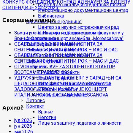
чланка
КОНКУРС ФОНДАЦИЈЕ КОНРАД АДЕНАУЕР ЗА ДОДЕЛУ
Служба за наставу и студентска питања
СТИПЕНДИЈЕ 2024-2025
Информационо документациони центар
Библиотека
Скорашњи чланци
Организационе јединице
Центар за научно-истраживачки рад
Центар за издавачку делатност
Звуци јужне Италије на Педагошком факултету у
Акредитација
Врању: Одржан концерт ансамбла „MorescaNova”
Унапређивање квалитета
ОБАВЕШТЕЊЕ О ПРИЈАВИ ИСПИТА ЗА
Развојни центри факултета
СЕПТЕМБАРСКИ ИСПИТНИ РОК – ИАС И ОАС
Мапа зграде по спратовима
ОБАВЕШТЕЊЕ О ПРИЈАВИ ИСПИТА ЗА
Научни скупови
СЕПТЕМБАРСКИ ИСПИТНИ РОК – МАС И ДАС
Пројекти
OTVORENE PRIJAVE ZA STUDENTSKI STARTUP
ЕРАЗМУС пројекти
BOOTCAMP PARKUP! 2026
Темпус пројекти
УДРУЖЕЊЕ „DANTE ALIGHIERI“ У САРАДЊИ СА
Интеринституционални пројекти
ПЕДАГОШКИМ ФАКУЛТЕТОМ У ВРАЊУ СА
Интерни пројекти
ЗАДОВОЉСТВОМ НАЈАВЉУЈЕ КОНЦЕРТ
Конкурси за пројекте
ИТАЛИЈАНСКОГ САСТАВА MORESCANOVA
Летопис
Контакт
Архиве
Врање
Неготин
јул 2026
Лице за заштиту података о личности
јун 2026
мај 2026