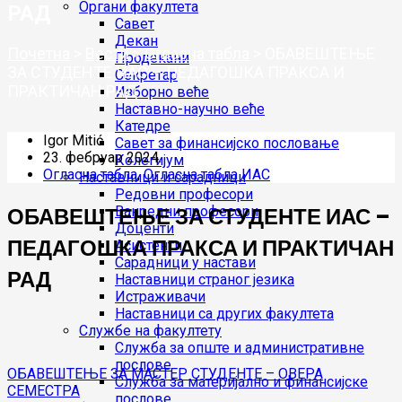
Органи факултета
РАД
Савет
Декан
Почетна
>
Вести
>
Огласна табла
>
ОБАВЕШТЕЊЕ
Продекани
ЗА СТУДЕНТЕ ИАС – ПЕДАГОШКА ПРАКСА И
Секретар
ПРАКТИЧАН РАД
Изборно веће
Наставно-научно веће
Катедре
Igor Mitić
Савет за финансијско пословање
23. фебруар 2024.
Колегијум
Огласна табла
,
Огласна табла ИАС
Наставници и сарадници
Редовни професори
ОБАВЕШТЕЊЕ ЗА СТУДЕНТЕ ИАС –
Ванредни професори
Доценти
ПЕДАГОШКА ПРАКСА И ПРАКТИЧАН
Асистенти
Сарадници у настави
РАД
Наставници страног језика
Истраживачи
Наставници са других факултета
Службе на факултету
Служба за опште и административне
послове
Кретање
ОБАВЕШТЕЊЕ ЗА МАСТЕР СТУДЕНТЕ – ОВЕРА
Служба за материјално и финансијске
СЕМЕСТРА
послове