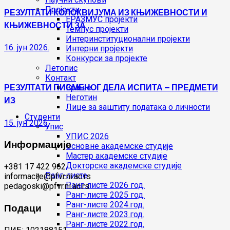
Пројекти
РЕЗУЛТАТИ КОЛОКВИЈУМА ИЗ КЊИЖЕВНОСТИ И
ЕРАЗМУС пројекти
КЊИЖЕВНОСТИ ЗА
Темпус пројекти
Интеринституционални пројекти
16. јун 2026.
Интерни пројекти
Конкурси за пројекте
Летопис
Контакт
РЕЗУЛТАТИ ПИСМЕНОГ ДЕЛА ИСПИТА – ПРЕДМЕТИ
Врање
Неготин
ИЗ
Лице за заштиту података о личности
Студенти
15. јун 2026.
Упис
УПИС 2026
Информације
Основне академске студије
Мастер академске студије
Докторске академске студије
+381 17 422 962
Ранг-листе
informacije@pfvr.ni.ac.rs
Ранг-листе 2026 год.
pedagoski@pfvr.ni.ac.rs
Ранг-листе 2025 год.
Ранг-листе 2024.год.
Подаци
Ранг-листе 2023.год.
Ранг-листе 2022.год.