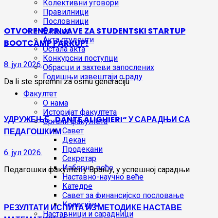
Колективни уговори
Правилници
Пословници
OTVORENE PRIJAVE ZA STUDENTSKI STARTUP
Одлуке
Акта студенти
BOOTCAMP PARKUP!
Остала акта
Конкурсни поступци
8. јул 2026.
Обрасци и захтеви запослених
Годишњи извештаји о раду
Da li ste spremni za osmu generaciju
Факултет
О нама
Историјат факултета
УДРУЖЕЊЕ „DANTE ALIGHIERI“ У САРАДЊИ СА
Органи факултета
ПЕДАГОШКИМ
Савет
Декан
Продекани
6. јул 2026.
Секретар
Изборно веће
Педагошки факултет у Врању, у успешној сарадњи
Наставно-научно веће
Катедре
Савет за финансијско пословање
Колегијум
РЕЗУЛТАТИ ИСПИТА ИЗ МЕТОДИКЕ НАСТАВЕ
Наставници и сарадници