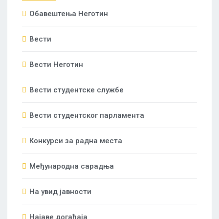
Oбавештења Неготин
Вести
Вести Неготин
Вести студентске службе
Вести студентског парламента
Конкурси за радна места
Међународна сарадња
На увид јавности
Најаве догађаја