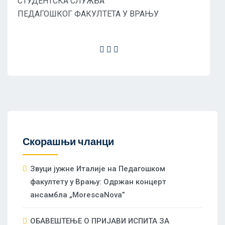
СТУДЕНТСКA СЛУЖБA
ПЕДАГОШКОГ ФАКУЛТЕТА У ВРАЊУ
Скорашњи чланци
Звуци јужне Италије на Педагошком
факултету у Врању: Одржан концерт
ансамбла „MorescaNova”
ОБАВЕШТЕЊЕ О ПРИЈАВИ ИСПИТА ЗА