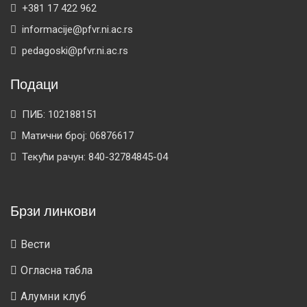
+381 17 422 962
informacije@pfvr.ni.ac.rs
pedagoski@pfvr.ni.ac.rs
Подаци
ПИБ: 102188151
Матични број: 06876617
Текући рачун: 840-32784845-04
Брзи линкови
Вести
Огласна табла
Алумни клуб