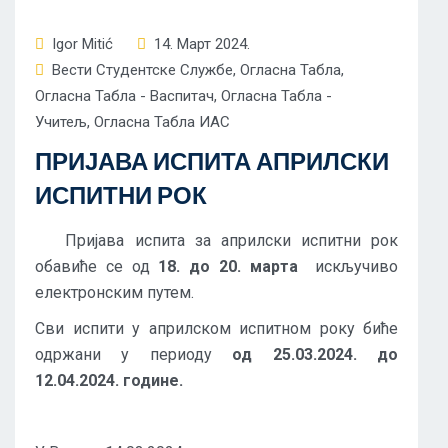
Igor Mitić
14. Март 2024.
Вести Студентске Службе
,
Огласна Табла
,
Огласна Табла - Васпитач
,
Огласна Табла -
Учитељ
,
Огласна Табла ИАС
ПРИЈАВА ИСПИТА АПРИЛСКИ
ИСПИТНИ РОК
Пријава испита за априлски испитни рок
обавиће се од
18. до 20. марта
искључиво
електронским путем.
Сви испити у априлском испитном року биће
одржани у периоду
од 25.03.2024. до
12.04.2024. године.