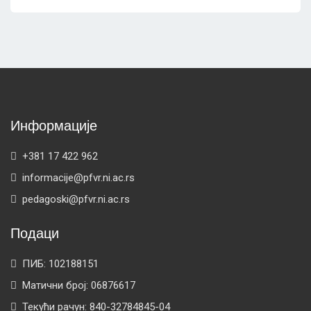
Информације
+381 17 422 962
informacije@pfvr.ni.ac.rs
pedagoski@pfvr.ni.ac.rs
Подаци
ПИБ: 102188151
Матични број: 06876617
Текући рачун: 840-32784845-04