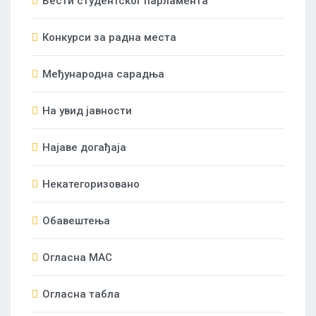
Вести студентског парламента
Конкурси за радна места
Међународна сарадња
На увид јавности
Најаве догађаја
Некатегоризовано
Обавештења
Огласна МАС
Огласна табла