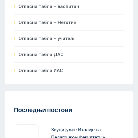
Огласна табла – васпитач
Огласна табла – Неготин
Огласна табла – учитељ
Огласна табла ДАС
Огласна табла ИАС
Последњи постови
Звуци јужне Италије на
Педагошком факултету у