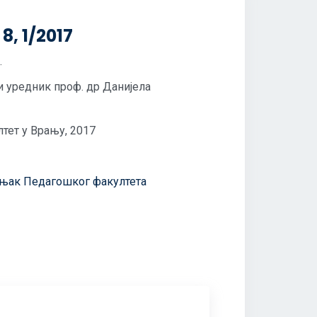
8, 1/2017
.
и уредник проф. др Данијела
тет у Врању, 2017
њак Педагошког факултета