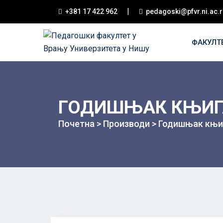
|
+381 17 422 962
pedagoski@pfvr.ni.ac.r
ФАКУЛТ
ГОДИШЊАК КЊИГА 
Почетна
>
Производи
>
Годишњак књиг