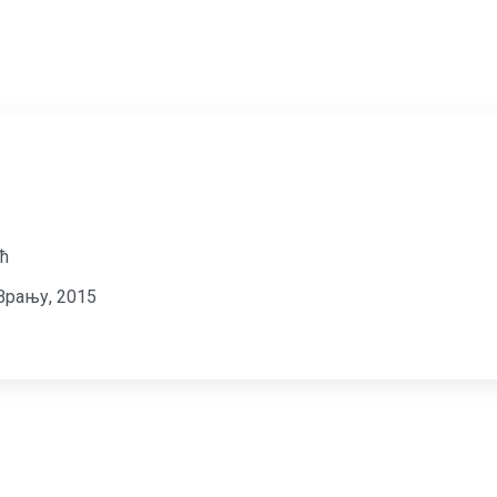
ић
Врању, 2015