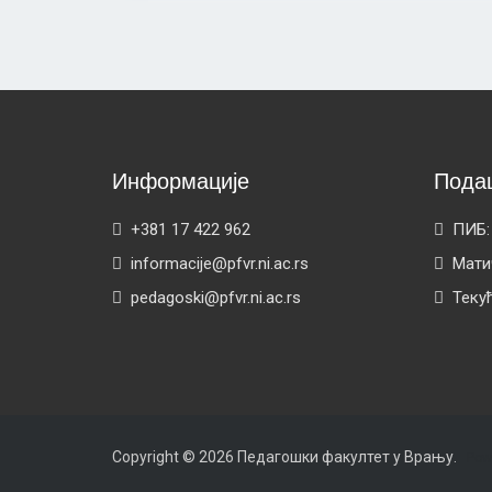
Информације
Пода
+381 17 422 962
ПИБ:
informacije@pfvr.ni.ac.rs
Мати
pedagoski@pfvr.ni.ac.rs
Теку
Copyright © 2026
Педагошки факултет у Врању
.
Pow