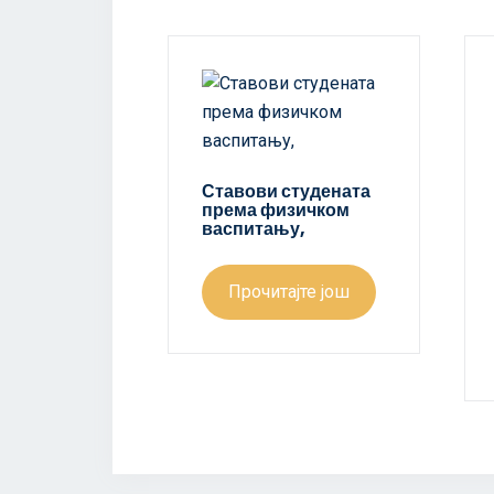
Ставови студената
према физичком
васпитању,
Прочитајте још