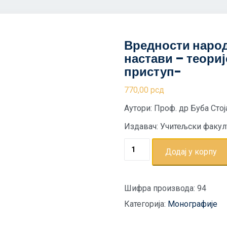
Вредности наро
настави – теори
приступ-
770,00
рсд
Аутори: Проф. др Буба Сто
Издавач: Учитељски факулт
Додај у корпу
Шифра производа:
94
Категорија:
Монографије