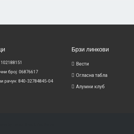
ци
Брзи линкови
 102188151
Вести
чни број: 06876617
Огласна табла
ћи рачун: 840-32784845-04
Алумни клуб
ered by
Tekstil Shop
&
Zoo Berza