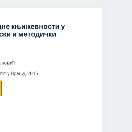
дне књижевности у
јски и методички
јановић
ет у Врању, 2015