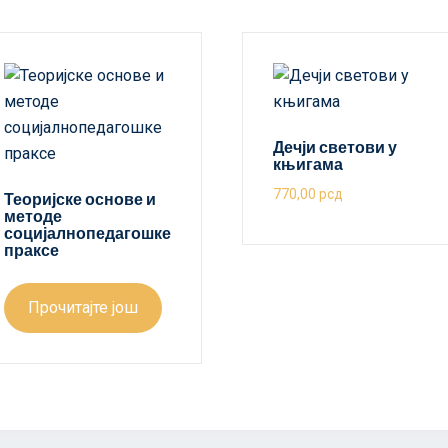
Дечји светови у
књигама
770,00
рсд
Теоријске основе и
методе
социјалнопедагошке
праксе
Прочитајте још