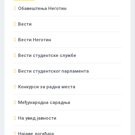
Oбавештења Неготин
Вести
Вести Неготин
Вести студентске службе
Вести студентског парламента
Конкурси за радна места
Међународна сарадња
На увид јавности
Најаве догађаја