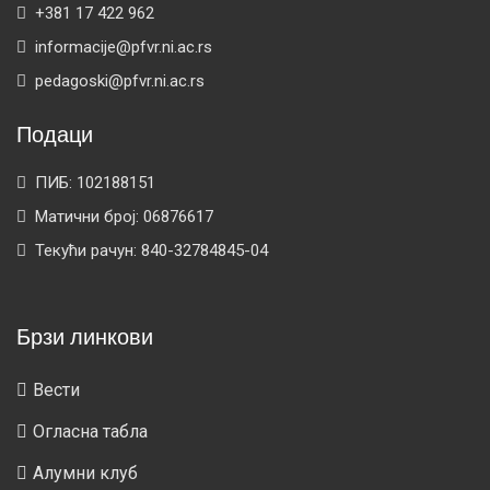
+381 17 422 962
informacije@pfvr.ni.ac.rs
pedagoski@pfvr.ni.ac.rs
Подаци
ПИБ: 102188151
Матични број: 06876617
Текући рачун: 840-32784845-04
Брзи линкови
Вести
Огласна табла
Алумни клуб