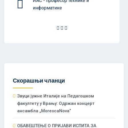
ИАС - професор технике и
информатике
Скорашњи чланци
Звуци јужне Италије на Педагошком
факултету у Врању: Одржан концерт
ансамбла „MorescaNova”
ОБАВЕШТЕЊЕ О ПРИЈАВИ ИСПИТА ЗА