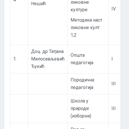
ликовне
Нешић
IV
културе
Методика наст.
ликовне култ.
1,2
Доц. др Татјана
Општа
1.
Милосављевић
I
педагогија
Ђукић
Породична
III
педагогија
Школа у
природи
III
(изборни)