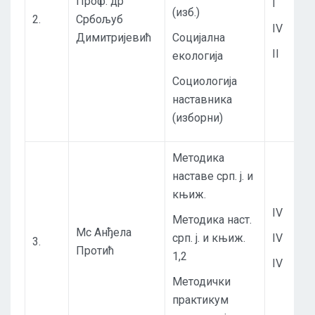
Проф. др
I
(изб.)
2.
Србољуб
IV
Димитријевић
Социјална
II
екологија
Социологија
наставника
(изборни)
Методика
наставе срп. ј. и
књиж.
IV
Методика наст.
Мс Анђела
срп. ј. и књиж.
IV
3.
Протић
1,2
IV
Методички
практикум