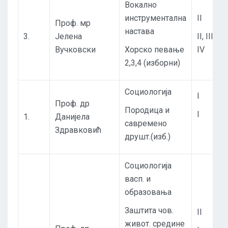
Вокално
инструментална
II
Проф. мр
настава
3.
Јелена
II, III,
Вучковски
Хорско певање
IV
2,3,4 (изборни)
Социологија
I
Проф. др
Породица и
I
1.
Данијела
савремено
Здравковић
друшт.(изб.)
Социологија
васп. и
образовања
Заштита чов.
II
живот. средине