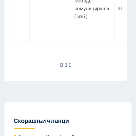
Методе
комуницирања
III
( изб.)
Скорашњи чланци