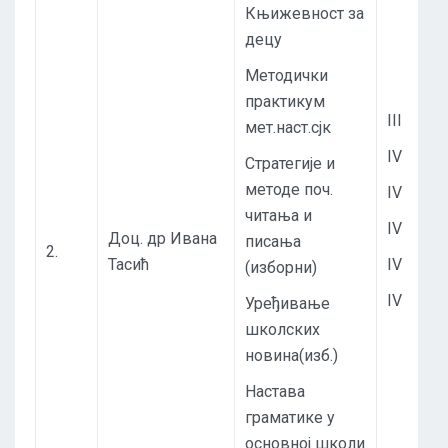
Књижевност за
децу
Методички
практикум
III
мет.наст.сјк
IV
Стратегије и
методе поч.
IV
читања и
IV
Доц. др Ивана
писања
2.
Тасић
IV
(изборни)
IV
Уређивање
школских
новина(изб.)
Настава
граматике у
основној школи