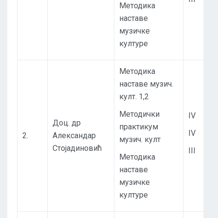
Методика
наставе
музичке
културе
Методика
наставе музич.
култ. 1,2
Методички
IV
Доц. др
практикум
IV
2.
Александар
музич. култ
Стојадиновић
III
Методика
наставе
музичке
културе