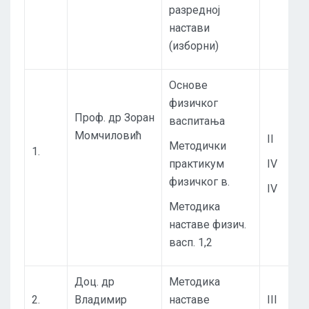
разредној
настави
(изборни)
Основе
физичког
Проф. др Зоран
васпитања
Момчиловић
II
Методички
1.
практикум
IV
физичког в.
IV
Методика
наставе физич.
васп. 1,2
Доц. др
Методика
2.
Владимир
наставе
III