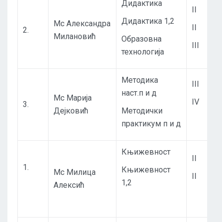
Дидактика
II
Дидактика 1,2
Мс Александра
II
2.
Милановић
Образовна
III
технологија
Методика
III
наст.п и д
Мс Марија
IV
3.
Дејковић
Методички
практикум п и д
Књижевност
II
1.
Књижевност
Мс Милица
II
1,2
Алексић