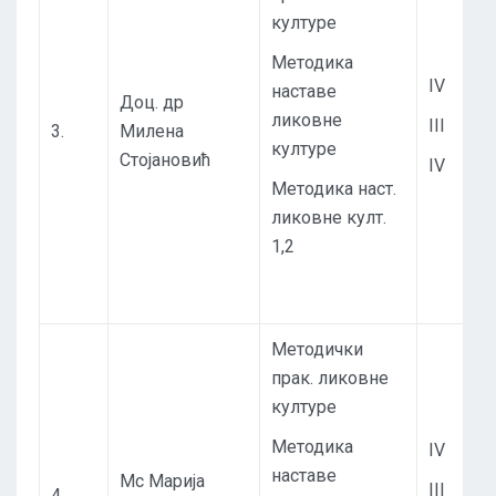
културе
Методика
IV
наставе
Доц. др
ликовне
III
3.
Милена
културе
Стојановић
IV
Методика наст.
ликовне култ.
1,2
Методички
прак. ликовне
културе
Методика
IV
наставе
Мс Марија
III
4.