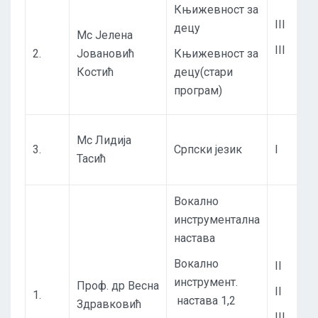
Књижевност за
III
децу
Мс Јелена
III
2.
Јовановић
Књижевност за
Костић
децу(стари
програм)
Мс Лидија
3.
Српски језик
I
Тасић
Вокално
инструментална
настава
Вокално
II
инструмент.
Проф. др Весна
II
1.
настава 1,2
Здравковић
III