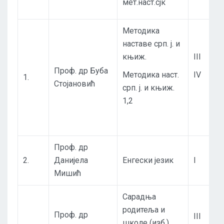
мет.наст.сјк
Методика
наставе срп. ј. и
књиж.
III
Проф. др Буба
Методика наст.
IV
1.
Стојановић
срп. ј. и књиж.
1,2
Проф. др
2.
Данијела
Енгески језик
I
Мишић
Сарадња
родитеља и
Проф. др
III
школе (изб.)