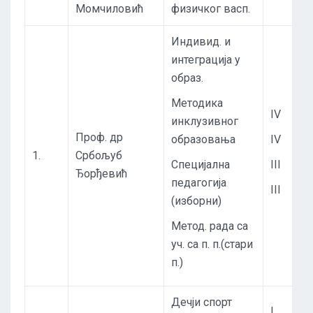
Момчиловић
физичког васп.
Индивид. и
интеграција у
образ.
Методика
IV
инклузивног
Проф. др
образовања
IV
1.
Србољуб
Специјална
III
Ђорђевић
педагогија
III
(изборни)
Метод. рада са
уч. са п. п.(стари
п.)
Дечји спорт
I