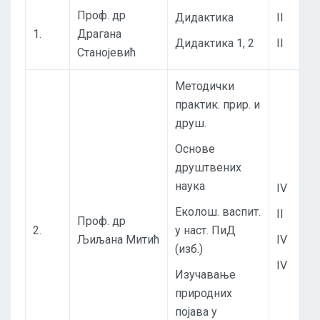
Проф. др
Дидактика
II
1.
Драгана
Дидактика 1, 2
II
Станојевић
Методички
практик. прир. и
друш.
Основе
друштвених
наука
IV
Еколош. васпит.
II
Проф. др
2.
у наст. ПиД
Љиљана Митић
IV
(изб.)
IV
Изучавање
природних
појава у