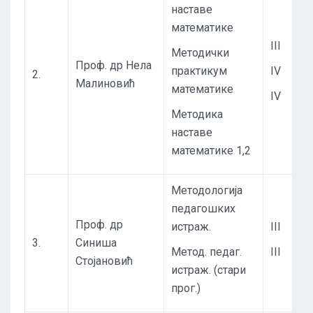
наставе
математике
III
Методички
Проф. др Нела
практикум
IV
2.
Малиновић
математике
IV
Методика
наставе
математике 1,2
Методологија
педагошких
Проф. др
истраж.
III
3.
Синиша
Метод. педаг.
III
Стојановић
истраж. (стари
прог.)