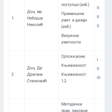
поступци (изб.)
II
Доц. мр
Примењене
II
1.
Небојша
умет. и дизајн
Николић
II
(изб.)
Визуелне
уметности
Српски језик
I
Књижевност
Доц. Др
II
2.
Драгана
Књижевност
III
Станковић
1,2
Методички
прак. ликовне