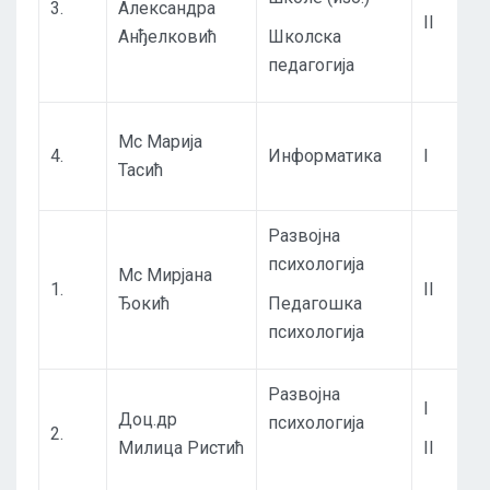
3.
Александра
II
Анђелковић
Школска
педагогија
Мс Марија
4.
Информатика
I
Тасић
Развојна
психологија
Мс Мирјана
1.
II
Ђокић
Педагошка
психологија
Развојна
I
Доц.др
психологија
2.
Милица Ристић
II