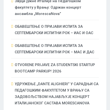
Звуци јужне Италије на Педагошком
факултету у Врању: Одржан концерт
ансамбла „MorescaNova”
ОБАВЕШТЕЊЕ О ПРИЈАВИ ИСПИТА ЗА
СЕПТЕМБАРСКИ ИСПИТНИ РОК – ИАС И ОАС
ОБАВЕШТЕЊЕ О ПРИЈАВИ ИСПИТА ЗА
СЕПТЕМБАРСКИ ИСПИТНИ РОК – МАС И ДАС
OTVORENE PRIJAVE ZA STUDENTSKI STARTUP
BOOTCAMP PARKUP! 2026
УДРУЖЕЊЕ „DANTE ALIGHIERI“ У САРАДЊИ СА
ПЕДАГОШКИМ ФАКУЛТЕТОМ У ВРАЊУ СА
ЗАДОВОЉСТВОМ НАЈАВЉУЈЕ КОНЦЕРТ
ИТАЛИЈАНСКОГ САСТАВА MORESCANOVA