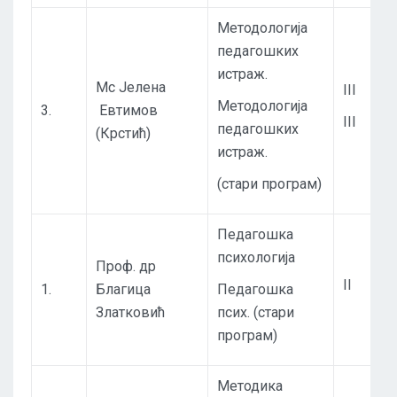
Методологија
педагошких
истраж.
Мс Јелена
III
Методологија
3.
Евтимов
III
педагошких
(Крстић)
истраж.
(стари програм)
Педагошка
психологија
Проф. др
II
1.
Благица
Педагошка
Златковић
псих. (стари
програм)
Методика