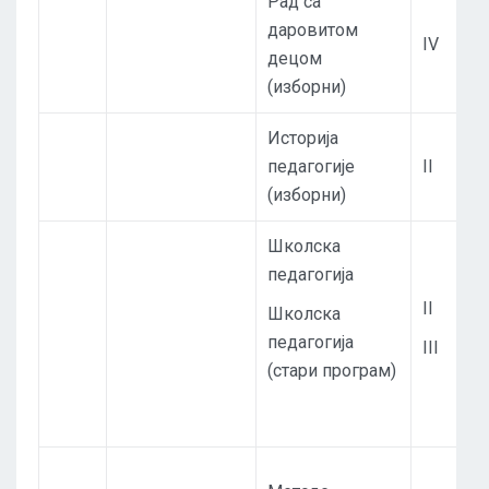
Рад са
даровитом
IV
децом
(изборни)
Историја
педагогије
II
(изборни)
Школска
педагогија
II
Школска
педагогија
III
(стари програм)