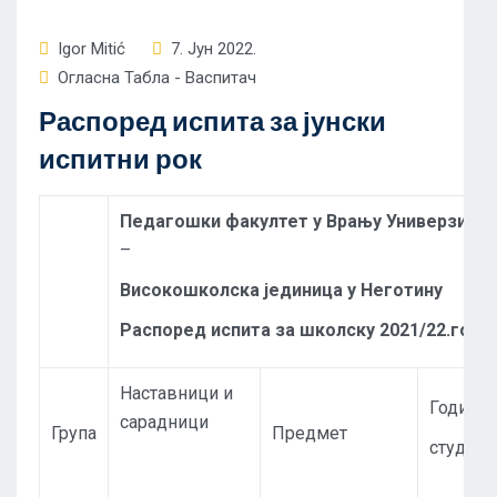
Igor Mitić
7. Јун 2022.
Огласна Табла - Васпитач
Распоред испита за јунски
испитни рок
Педагошки факултет у Врању Универзитет
–
Високошколска јединица у Неготину
Распоред испита за школску 20
2
1/
2
2.год.
Наставници и
Година
сарадници
Група
Предмет
студија