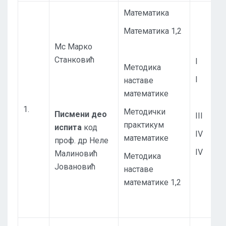
Математика
Математика 1,2
Мс Марко
Станковић
I
Методика
I
наставе
математике
1.
Методички
Писмени део
III
практикум
испита
код
IV
математике
проф. др Неле
IV
Малиновић
Методика
Јовановић
наставе
математике 1,2