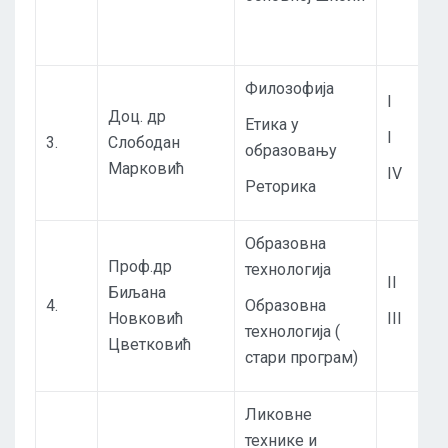
Филозофија
I
Доц. др
Етика у
I
3.
Слободан
образовању
Марковић
IV
Реторика
Образовна
Проф.др
технологија
II
Биљана
4.
Образовна
Новковић
III
технологија (
Цветковић
стари програм)
Ликовне
технике и