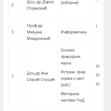
Доц. др Дарко
(изборни)
2.
Стојановић
Проф.др
I
3.
Миљана
Информатика
Младеновић
Основе
природних
наука
III
Истраж. прир.
Доц.др Ана
III
1.
појава у наст.
Спасић Стошић
III
(изб.)
Методика
наставе ПиД