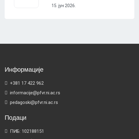
15. јун 2026.
Информације
+381 17 422 962
informacije@pfvr.ni.ac.rs
pedagoski@pfvr.ni.ac.rs
Подаци
ПИБ: 102188151