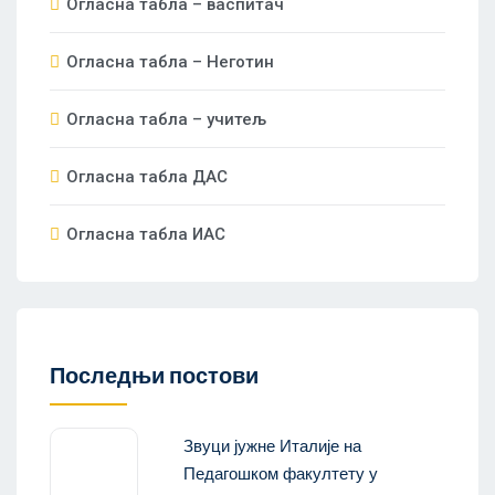
Огласна табла – васпитач
Огласна табла – Неготин
Огласна табла – учитељ
Огласна табла ДАС
Огласна табла ИАС
Последњи постови
Звуци јужне Италије на
Педагошком факултету у