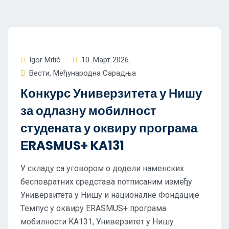
Igor Mitić
10. Март 2026.
Вести
,
Међународна Сарадња
Конкурс Универзитета у Нишу
за одлазну мобилност
студената у оквиру програма
ЕRASMUS+ KA131
У складу са уговором о додели наменских
бесповратних средстава потписаним између
Универзитета у Нишу и националне Фондације
Темпус у оквиру ERASMUS+ програма
мобилности KA131, Универзитет у Нишу