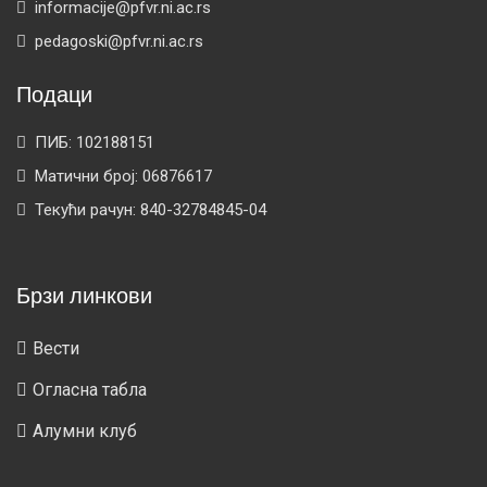
informacije@pfvr.ni.ac.rs
pedagoski@pfvr.ni.ac.rs
Подаци
ПИБ: 102188151
Матични број: 06876617
Текући рачун: 840-32784845-04
Брзи линкови
Вести
Огласна табла
Алумни клуб