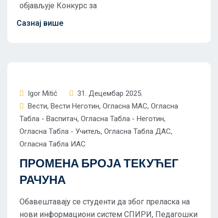
објављује Конкурс за
Igor Mitić
31. Децембар 2025.
Вести
,
Вести Неготин
,
Огласна МАС
,
Огласна
Табла - Васпитач
,
Огласна Табла - Неготин
,
Огласна Табла - Учитељ
,
Огласна Табла ДАС
,
Огласна Табла ИАС
ПРОМЕНА БРОЈА ТЕКУЋЕГ
РАЧУНА
Обавештавају се студенти да због преласка на
нови информациони систем СПИРИ, Педагошки