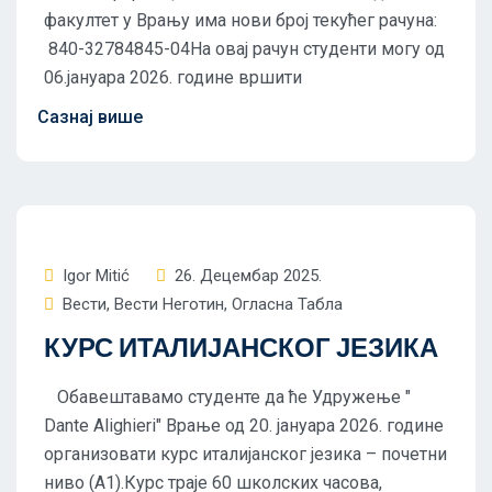
факултет у Врању има нови број текућег рачуна:
840-32784845-04На овај рачун студенти могу од
06.јануара 2026. године вршити
Igor Mitić
26. Децембар 2025.
Вести
,
Вести Неготин
,
Огласна Табла
КУРС ИТАЛИЈАНСКОГ ЈЕЗИКА
Обавештавамо студенте да ће Удружење "
Dante Alighieri" Врање од 20. јануара 2026. године
организовати курс италијанског језика – почетни
ниво (А1).Курс траје 60 школских часова,